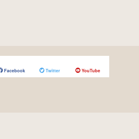
Facebook
Twitter
YouTube
ebook
twitter
youtube
について