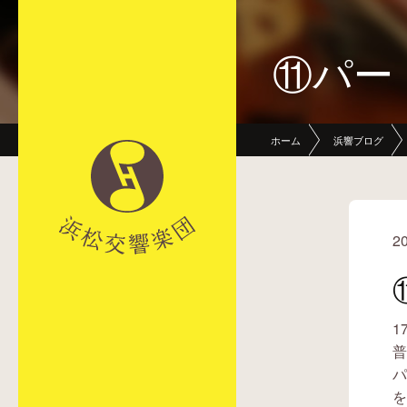
⑪パート
ホーム
浜響ブログ
20
1
普
パ
を