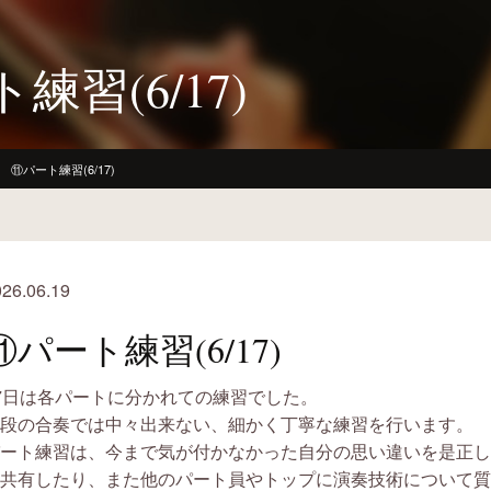
練習(6/17)
⑪パート練習(6/17)
26.06.19
⑪パート練習(6/17)
7日は各パートに分かれての練習でした。
段の合奏では中々出来ない、細かく丁寧な練習を行います。
ート練習は、今まで気が付かなかった自分の思い違いを是正し
共有したり、また他のパート員やトップに
演奏技術について質