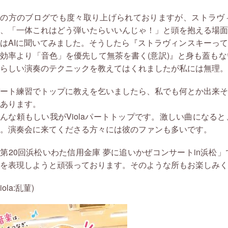
他の方のブログでも度々取り上げられておりますが、ストラヴ
、「一体これはどう弾いたらいいんじゃ！」と
頭を抱える場面
はAIに聞いてみました。そうしたら『ストラヴィンスキーっ
効率より「音色」を優先して無茶を書く(意
訳)』と身も蓋も
らしい演奏のテクニック
を教えてはくれましたが私には無理。
ート練習でトップに教えを乞いましたら、私でも何とか出来そ
あります。
んな頼もしい我がViolaパートトップです。激しい曲になる
。演
奏会に来てくださる方々には彼のファンも多いです。
第20回浜松いわた信用金庫 夢に追いかぜコンサートin浜松
を表現しようと頑張っております。そのよう
な所もお楽しみく
Viola:乱菫)