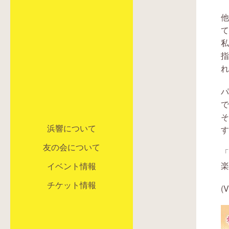
て
私
指
れ
パ
で
そ
浜響について
す
友の会について
「
楽
イベント情報
チケット情報
(