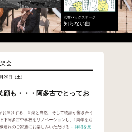
浜響バックステージ
知らない曲
2026.03.17
2026.03.15
2026.03.03
2025.11.30
創立
創立
【完
第9
楽会
9月26日（土）
笑顔も・・・阿多古でとってお
がお届けする、音楽と自然、そして物語が響き合う
、旧下阿多古中学校をリノベーションし、1周年を迎
さなお子様連れのご家族にお楽しみいただける
…詳細を見