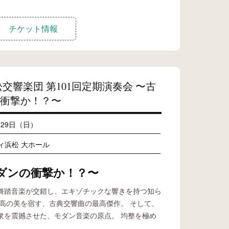
チケット情報
松交響楽団 第101回定期演奏会 〜古
衝撃か！？〜
月29日（日）
ィ浜松 大ホール
ダンの衝撃か！？〜
舞踏音楽が交錯し、エキゾチックな響きを持つ知ら
至高の美を宿す、古典交響曲の最高傑作。 そして、
衆を震撼させた、モダン音楽の原点。 均整を極め