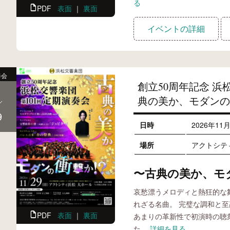
る
PDF
表面
｜
裏面
イベントの詳細
奏会
創立50周年記念 浜
典の美か、モダンの
9
日時
2026年11
場所
アクトシテ
〜古典の美か、モ
哀愁漂うメロディと熱狂的な
れざる名曲。 完璧な調和と
PDF
表面
｜
裏面
あまりの革新性で初演時の聴
た
…詳細を見る