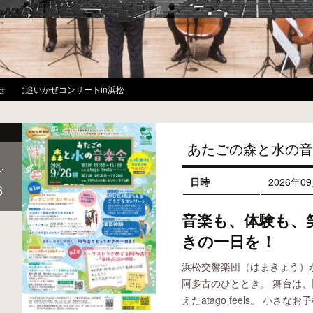
サートin浜松
せ
あたごの森と水の音
日時
2026年0
6
音楽も、体験も、
きの一日を！
浜松交響楽団（はまきょう）
阿多古のひととき。 舞台は
えたatago feels。 小