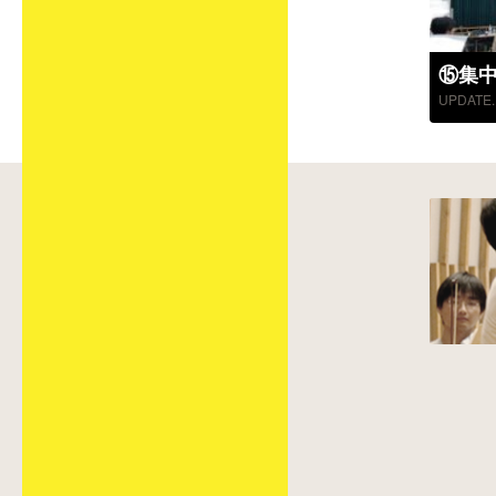
⑮集中練
UPDATE. 