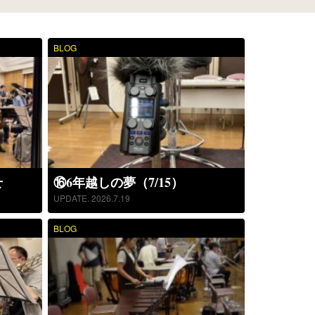
BLOG
せ
⑯6年越しの夢（7/15）
UPDATE. 2026.7.19
BLOG