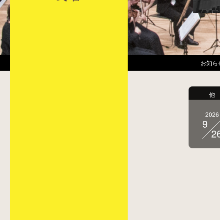
2026.06.16
【完売】7/26第20回夢に追いかぜコン
お知ら
他
2026
9
2