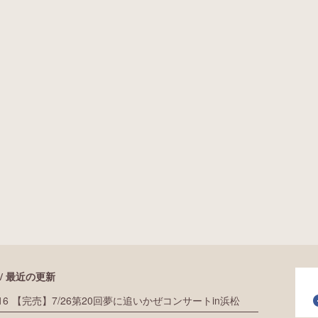
/ 最近の更新
16
【完売】7/26第20回夢に追いかぜコンサートin浜松
fac