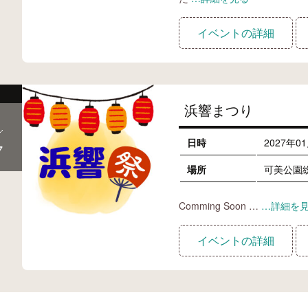
イベントの詳細
浜響まつり
日時
2027年0
7
場所
可美公園
Comming Soon …
…詳細を
イベントの詳細